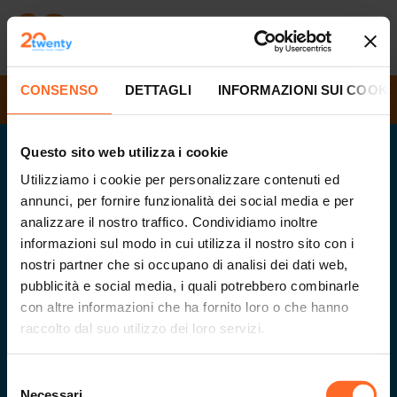
CONSENSO
DETTAGLI
INFORMAZIONI SUI COOKI
ORARI DI APERTURA
Questo sito web utilizza i cookie
Twenty
Utilizziamo i cookie per personalizzare contenuti ed
il centro del tuo svago in Alto Adige
annunci, per fornire funzionalità dei social media e per
analizzare il nostro traffico. Condividiamo inoltre
informazioni sul modo in cui utilizza il nostro sito con i
nostri partner che si occupano di analisi dei dati web,
Via G. Galilei 20
.
39100
Bolzano
.
Part.IVA
02432620215
pubblicità e social media, i quali potrebbero combinarle
info@twenty.it
con altre informazioni che ha fornito loro o che hanno
raccolto dal suo utilizzo dei loro servizi.
Iscriviti alla Newsletter
Selezione
Necessari