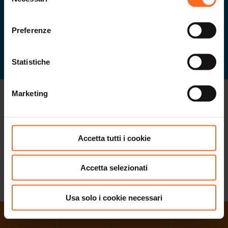
del
consenso
.
.
.
COME ARRIVARE
EVENTS & NEWS
GIFTCARD
JOBS
Preferenze
Seguici su
Statistiche
Privacy
.
Credits
.
Sitemap
.
Cookies
.
Informativa clienti e
Marketing
fornitori
.
Impostazioni cookies
.
produced by
Accetta tutti i cookie
Accetta selezionati
Usa solo i cookie necessari