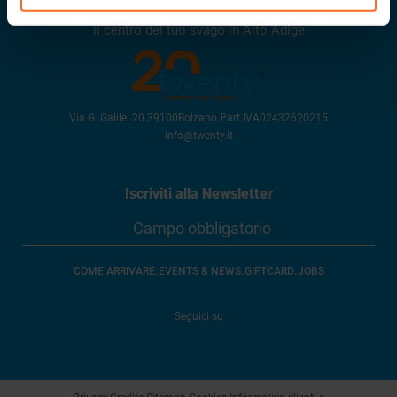
Twenty
il centro del tuo svago in Alto Adige
Via G. Galilei 20
.
39100
Bolzano
.
Part.IVA
02432620215
info@twenty.it
Iscriviti alla Newsletter
.
.
.
COME ARRIVARE
EVENTS & NEWS
GIFTCARD
JOBS
Seguici su