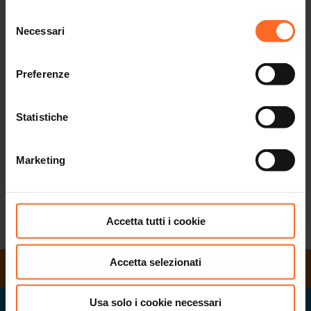
Twenty offre un ambiente di lavoro stimolante e
Selezione
dinamico: 80 negozi dei più grandi marchi, ristoranti,
Necessari
del
bar e cinema.
consenso
Se parli bene l’italiano e il tedesco e ami lavorare a
Preferenze
contatto con il pubblico consulta le offerte di lavoro
disponibili:
potresti trovare il lavoro dei tuoi sogni!
Statistiche
Marketing
SCOPRI TUTTI I JOBS
Accetta tutti i cookie
Accetta selezionati
ORARI DI APERTURA
Usa solo i cookie necessari