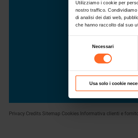
Utilizziamo i cookie per perso
nostro traffico. Condividiamo 
di analisi dei dati web, pubbl
che hanno raccolto dal suo uti
Selezione
Necessari
del
consenso
Usa solo i cookie nece
Privacy
.
Credits
.
Sitemap
.
Cookies
.
Informativa clienti e fornito