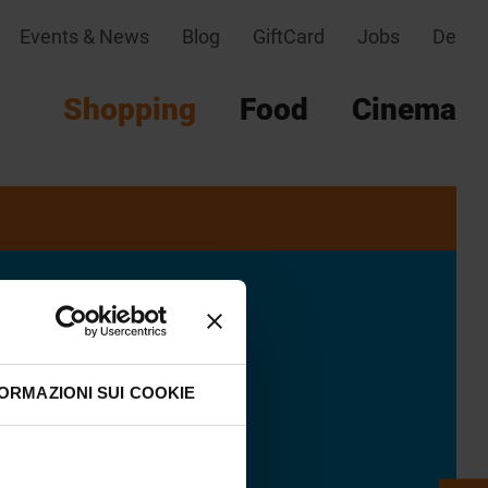
Events & News
Blog
GiftCard
Jobs
De
Shopping
Food
Cinema
ORMAZIONI SUI COOKIE