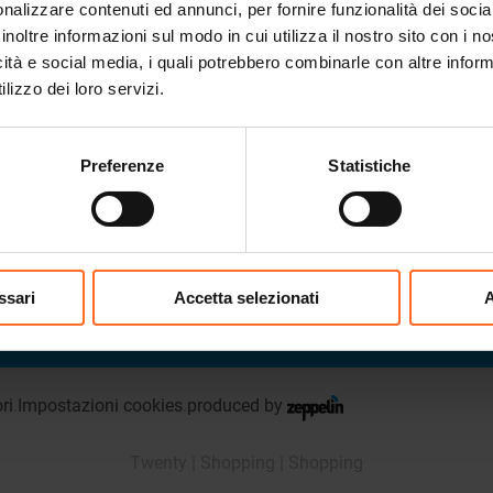
nalizzare contenuti ed annunci, per fornire funzionalità dei socia
Via G. Galilei 20
.
39100
Bolzano
.
Part.IVA
02432620215
inoltre informazioni sul modo in cui utilizza il nostro sito con i 
info@twenty.it
icità e social media, i quali potrebbero combinarle con altre inform
lizzo dei loro servizi.
Iscriviti alla Newsletter
Preferenze
Statistiche
.
.
.
COME ARRIVARE
EVENTS & NEWS
GIFTCARD
JOBS
ssari
Accetta selezionati
A
ri
.
Impostazioni cookies
.
produced by
Twenty
|
Shopping
|
Shopping