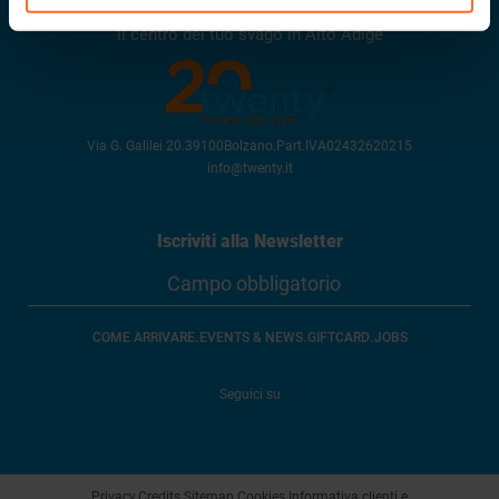
Twenty
il centro del tuo svago in Alto Adige
Via G. Galilei 20
.
39100
Bolzano
.
Part.IVA
02432620215
info@twenty.it
Iscriviti alla Newsletter
.
.
.
COME ARRIVARE
EVENTS & NEWS
GIFTCARD
JOBS
Seguici su
Privacy
.
Credits
.
Sitemap
.
Cookies
.
Informativa clienti e