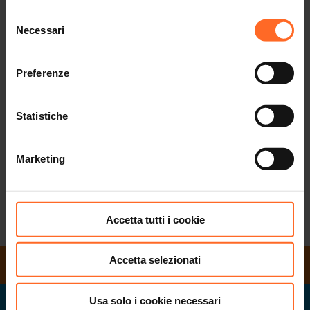
Twenty offre un ambiente di lavoro stimolante e
Selezione
dinamico: 80 negozi dei più grandi marchi, ristoranti,
Necessari
del
bar e cinema.
consenso
Se parli bene l’italiano e il tedesco e ami lavorare a
Preferenze
contatto con il pubblico consulta le offerte di lavoro
disponibili:
potresti trovare il lavoro dei tuoi sogni!
Statistiche
Marketing
SCOPRI TUTTI I JOBS
Accetta tutti i cookie
Accetta selezionati
ORARI DI APERTURA
Usa solo i cookie necessari