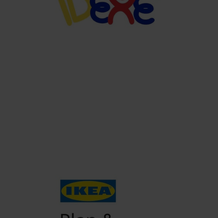
Gamelife
MODA
Idexè