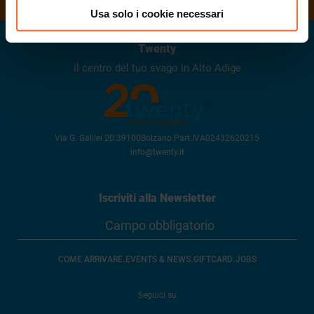
ORARI DI APERTURA
Usa solo i cookie necessari
Twenty
il centro del tuo svago in Alto Adige
Via G. Galilei 20
.
39100
Bolzano
.
Part.IVA
02432620215
info@twenty.it
Iscriviti alla Newsletter
.
.
.
COME ARRIVARE
EVENTS & NEWS
GIFTCARD
JOBS
Seguici su