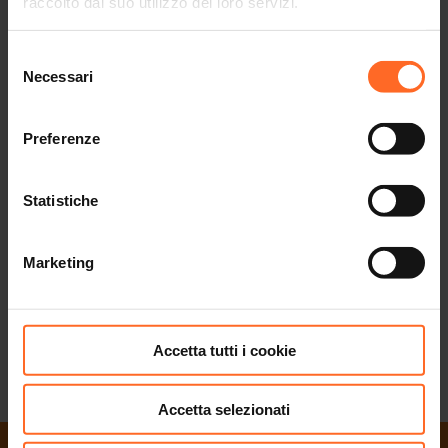
raccolto dal suo utilizzo dei loro servizi.
EVENTS & NEWS
EVENTS & NEWS
Selezione
Necessari
del
consenso
BLOG
Preferenze
BLOG
Statistiche
GIFTCARD
GIFTCARD
Marketing
JOBS
Accetta tutti i cookie
JOBS
Accetta selezionati