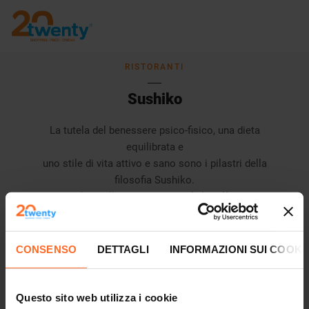
RISTORANTI
Sushiko
La tutela del benessere psico-fisico, una dieta
equilibrata e
uno stile di vita attivo e sano sono i pilastri della
filosofia Sushiko.
La qualità delle materie prime fa la differenza,
grande punto di forza per Sushiko.
CONSENSO
DETTAGLI
INFORMAZIONI SUI COOKI
3° piano
0471 - 1816942
Questo sito web utilizza i cookie
info@sushiko.it