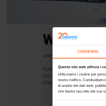
Winter Sa
CONSENSO
APPROFITTA DELLE FANTASTIC
Questo sito web utilizza i c
Ti ricordiamo che gli orari dei nos
Utilizziamo i cookie per perso
DAL LUNEDI' AL SABATO 09:00 - 
nostro traffico. Condividiamo 
DOMENICA 10:00 - 19:30
di analisi dei dati web, pubbl
che hanno raccolto dal suo uti
Selezione