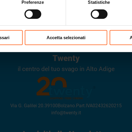
Preferenze
Statistiche
ORARI DI APERTURA
ssari
Accetta selezionati
A
Twenty
il centro del tuo svago in Alto Adige
Via G. Galilei 20
.
39100
Bolzano
.
Part.IVA
02432620215
info@twenty.it