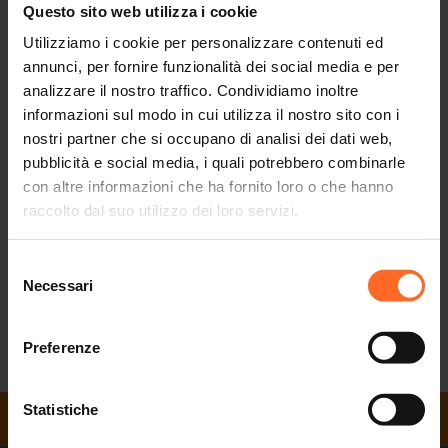
Questo sito web utilizza i cookie
🌟 Amanti dei wafer prendete nota! 🌟
Utilizziamo i cookie per personalizzare contenuti ed
Con
novembre diventa ancora più dolce! Tutti i
annunci, per fornire funzionalità dei social media e per
LOACKER
mercoledì di novembre ti aspettano wafer preparati al
analizzare il nostro traffico. Condividiamo inoltre
momento, fatti a mano e a tuo piacimento!
informazioni sul modo in cui utilizza il nostro sito con i
nostri partner che si occupano di analisi dei dati web,
🕙 Quando? Dalle 10:00 alle 17:00.
pubblicità e social media, i quali potrebbero combinarle
📍 Dove? Loacker Café, al 2° piano del Twenty
con altre informazioni che ha fornito loro o che hanno
raccolto dal suo utilizzo dei loro servizi.
Vieni a goderti un dolce mercoledì con noi a novembre.
Porta i tuoi amici e la tua famiglia, perché i waffer sono più
Selezione
buoni in buona compagnia!
Necessari
del
❤️🧇🍨
consenso
Preferenze
RITORNA ALLA LISTA
Statistiche
ORARI DI APERTURA