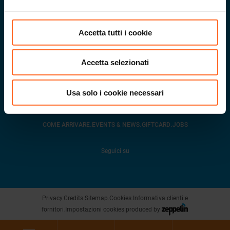
Accetta tutti i cookie
Via G. Galilei 20
.
39100
Bolzano
.
Part.IVA
02432620215
info@twenty.it
Accetta selezionati
Iscriviti alla Newsletter
Usa solo i cookie necessari
.
.
.
COME ARRIVARE
EVENTS & NEWS
GIFTCARD
JOBS
Seguici su
Privacy
.
Credits
.
Sitemap
.
Cookies
.
Informativa clienti e
fornitori
.
Impostazioni cookies
.
produced by