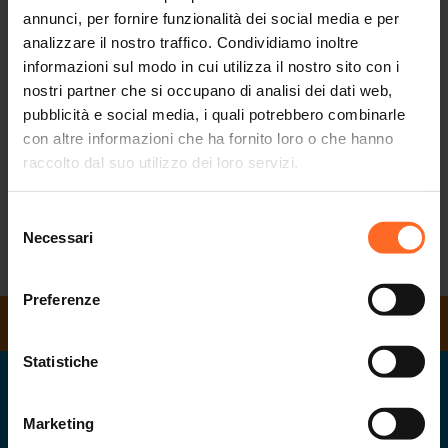
Sabato 15 ottobre, in occasione alla GIORNATA
annunci, per fornire funzionalità dei social media e per
NAZIONALE DELL'IGIENISTA DENTALE, saranno a vostra
analizzare il nostro traffico. Condividiamo inoltre
disposizione gli igienisti dentali AIDI per consigliarvi
informazioni sul modo in cui utilizza il nostro sito con i
strumenti e tecniche ad hoc per un’igiene orale adeguata ad
nostri partner che si occupano di analisi dei dati web,
ogni fascia d’età.
pubblicità e social media, i quali potrebbero combinarle
con altre informazioni che ha fornito loro o che hanno
QUANDO?
Sabato 15 ottobre 2022
raccolto dal suo utilizzo dei loro servizi.
DOVE?
Al secondo piano difronte Nuna Lie
ORE:
dalle 9:00 alle 13:00
Selezione
Necessari
del
consenso
RITORNA ALLA LISTA
Preferenze
ORARI DI APERTURA
Statistiche
Twenty
il centro del tuo svago in Alto Adige
Marketing