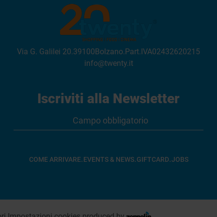
Via G. Galilei 20
.
39100
Bolzano
.
Part.IVA
02432620215
info@twenty.it
Iscriviti alla Newsletter
.
.
.
COME ARRIVARE
EVENTS & NEWS
GIFTCARD
JOBS
ri
.
Impostazioni cookies
.
produced by