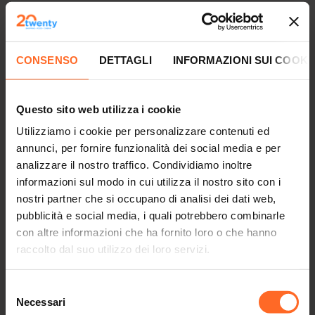
A partire dal 17 ottobre entra in vigore il nuovo
orario
invernale per negozi, Eurospar e Kuni Kids Park che
chiuderanno alle 19:30.
CONSENSO
DETTAGLI
INFORMAZIONI SUI COOKI
Questi gli orari aggiornati:
Questo sito web utilizza i cookie
NEGOZI
lunedì - sabato 09:00 - 19:30
Utilizziamo i cookie per personalizzare contenuti ed
domenica 10:00 - 19:30
annunci, per fornire funzionalità dei social media e per
analizzare il nostro traffico. Condividiamo inoltre
EUROSPAR
informazioni sul modo in cui utilizza il nostro sito con i
lunedì - sabato 08:00 - 19:30
nostri partner che si occupano di analisi dei dati web,
domenica 09:00 - 19:30
pubblicità e social media, i quali potrebbero combinarle
con altre informazioni che ha fornito loro o che hanno
KUNI KIDS PARK
raccolto dal suo utilizzo dei loro servizi.
lunedì - venerdì 14:00 - 19:30
sabato e domenica 10:00 - 19:00
Selezione
Necessari
del