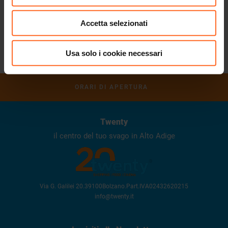
Achmatova, la giornalista Beatrice Hastings, la pittrice
Jeanne Hébuterne.
Accetta selezionati
Modigliani, la vita e l’arte consumate fino all’ultimo respiro.
Usa solo i cookie necessari
RITORNA ALLA LISTA
ORARI DI APERTURA
Twenty
il centro del tuo svago in Alto Adige
Via G. Galilei 20
.
39100
Bolzano
.
Part.IVA
02432620215
info@twenty.it