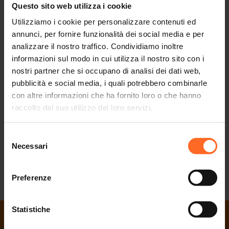
Questo sito web utilizza i cookie
Il Twenty, in collaborazione con
di Bolzano e con
DECATHLON
la palestra
, organizza una sessione di total
Utilizziamo i cookie per personalizzare contenuti ed
GREEN ENERGYM
body sulla terrazza al terzo piano!
annunci, per fornire funzionalità dei social media e per
La lezione è gratuita.
analizzare il nostro traffico. Condividiamo inoltre
informazioni sul modo in cui utilizza il nostro sito con i
Data
: giovedì 27 giugno 2024
nostri partner che si occupano di analisi dei dati web,
Luogo
: terrazza, 3° piano
pubblicità e social media, i quali potrebbero combinarle
Orario
: 18:30 - 19:30
con altre informazioni che ha fornito loro o che hanno
raccolto dal suo utilizzo dei loro servizi.
Iscrizione obbligatoria
al seguente
link:
HTTPS://WWW.EVENTBRITE.IT/E/TOTAL-BODY-TICKETS-
Selezione
890137173247?AFF=ODDTDTCREATOR
Necessari
del
consenso
Preferenze
RITORNA ALLA LISTA
Statistiche
ORARI DI APERTURA