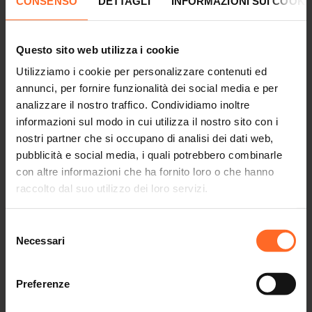
CONSENSO
DETTAGLI
INFORMAZIONI SUI COOKI
Una straordinaria collaborazione tra
,
e
UPAD
UCI CINEMAS
TWENTY
per vivere l’arte sul grande schermo!
Un appuntamento fisso al mese, un“aperitivo d’arte” e
Questo sito web utilizza i cookie
un’esperienza innovativa che darà vita sul grande schermo
Utilizziamo i cookie per personalizzare contenuti ed
al genio di artisti straordinari e ai più importanti musei del
annunci, per fornire funzionalità dei social media e per
mondo.
analizzare il nostro traffico. Condividiamo inoltre
Alle 19.15 l’introduzione di un’esperta divulgatrice in
informazioni sul modo in cui utilizza il nostro sito con i
conference room e alle 20.30 la visione di un docufilm di
nostri partner che si occupano di analisi dei dati web,
altissima qualità, in sala cinematografica.
pubblicità e social media, i quali potrebbero combinarle
con altre informazioni che ha fornito loro o che hanno
Programma:
raccolto dal suo utilizzo dei loro servizi.
04.10.2022 TIZIANO – L’impero del colore
7.11.2022 MUNCH – Amori, fantasmi e donne vampiro
Selezione
28.11.2022 BOTTICELLI E FIRENZE La nascita della
Necessari
del
bellezza
consenso
Per ulteriori informazioni:
Preferenze
WWW.UPAD.IT