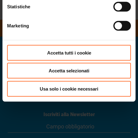
Statistiche
RITORNA ALLA LISTA
Marketing
ORARI DI APERTURA
Twenty
Accetta tutti i cookie
il centro del tuo svago in Alto Adige
Accetta selezionati
Usa solo i cookie necessari
Via G. Galilei 20
.
39100
Bolzano
.
Part.IVA
02432620215
info@twenty.it
Iscriviti alla Newsletter