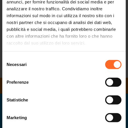
annunci, per fornire funzionalità dei social media e per
Con i seguenti orari:
analizzare il nostro traffico. Condividiamo inoltre
informazioni sul modo in cui utilizza il nostro sito con i
SHOPS 10:00 - 19:30
nostri partner che si occupano di analisi dei dati web,
EUROSPAR 09:00 - 19:30
pubblicità e social media, i quali potrebbero combinarle
BARS 09:00 - 19:30
con altre informazioni che ha fornito loro o che hanno
RESTAURANTS 11:00 - 22:00
raccolto dal suo utilizzo dei loro servizi.
CINEMA 14:00 - 23:30
KUNI KIDS PARK 10:00 - 19:00
Selezione
Necessari
del
RITORNA ALLA LISTA
consenso
Preferenze
ORARI DI APERTURA
Statistiche
Twenty
il centro del tuo svago in Alto Adige
Marketing