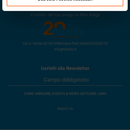
Twenty
il centro del tuo svago in Alto Adige
Via G. Galilei 20
.
39100
Bolzano
.
Part.IVA
02432620215
info@twenty.it
Iscriviti alla Newsletter
.
.
.
COME ARRIVARE
EVENTS & NEWS
GIFTCARD
JOBS
Seguici su