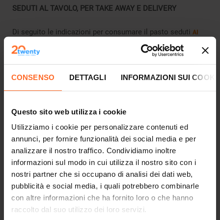
SEDUTI AL TAVOLO, PER TAKE AWAY E DELIVERY
Di seguito le indicazioni per consumare il pasto seduti
AI
:
TAVOLI INTERNI
è necessario essere in possesso del certificato
CONSENSO
DETTAGLI
INFORMAZIONI SUI COOKI
verde* e prenotare presso il ristorante prescelto;
il certificato verde sarà verificato dal personale del
ristorante scelto, durante il pagamento in cassa;
Questo sito web utilizza i cookie
non sono ammesse più di 4 persone per tavolo;
la mascherina può essere tolta solo durante
Utilizziamo i cookie per personalizzare contenuti ed
la consumazione del pasto;
annunci, per fornire funzionalità dei social media e per
coloro che non sono in possesso di certificato verde
analizzare il nostro traffico. Condividiamo inoltre
possono consumare il proprio pasto esclusivamente
informazioni sul modo in cui utilizza il nostro sito con i
nei tavoli esterni del terzo e quarto piano.
nostri partner che si occupano di analisi dei dati web,
pubblicità e social media, i quali potrebbero combinarle
* Come previsto dall’Ordinanza Provinciale n. 20 del
con altre informazioni che ha fornito loro o che hanno
23/04/2021
raccolto dal suo utilizzo dei loro servizi.