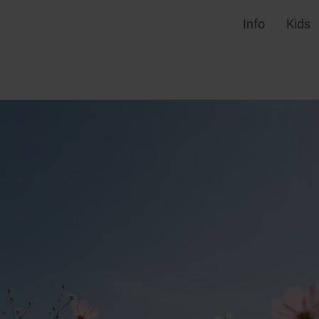
Info
Kids