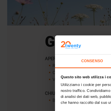
Gli orari 
APERTO
CONSENSO
RESTAURANTS 11:00 - 21:00
CINEMA 10:00 - 00:30
Questo sito web utilizza i c
VIRTUAL REALITY ARENA 14:0
Utilizziamo i cookie per perso
nostro traffico. Condividiamo 
CHIUSO
di analisi dei dati web, pubbl
BARS, SHOPS, EUROSPAR, KU
che hanno raccolto dal suo uti