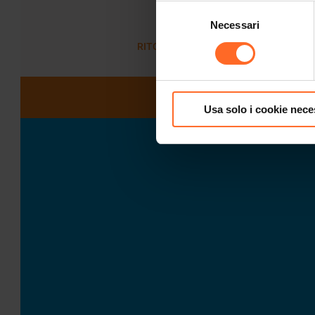
Selezione
Necessari
del
consenso
RITORNA ALLA LISTA
Usa solo i cookie nece