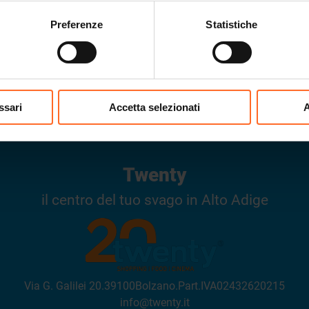
Preferenze
Statistiche
ORARI DI APERTURA
ssari
Accetta selezionati
A
Twenty
il centro del tuo svago in Alto Adige
Via G. Galilei 20
.
39100
Bolzano
.
Part.IVA
02432620215
info@twenty.it