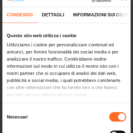
DOMENICA 26 MARZO
CONSENSO
DETTAGLI
INFORMAZIONI SUI COOKI
In occasione della Giornata Mondiale dell’Acqua, domenica
26 marzo 2023 il Twenty offrirà un’esperienza rivolta a
bambini e famiglie, che avrà come obiettivo quello di
Questo sito web utilizza i cookie
promuovere un corretto e responsabile utilizzo dell’acqua,
Utilizziamo i cookie per personalizzare contenuti ed
attraverso attività didattiche e giochi cooperativi.
annunci, per fornire funzionalità dei social media e per
analizzare il nostro traffico. Condividiamo inoltre
Il Twenty, consapevole dell’importanza che rivestono
informazioni sul modo in cui utilizza il nostro sito con i
attualmente questi temi, vuole contribuire alla realizzazione
nostri partner che si occupano di analisi dei dati web,
di questo progetto, creando un
ambiente collaborativo e
pubblicità e social media, i quali potrebbero combinarle
divertente, che, allo stesso tempo, possa sensibilizzare
con altre informazioni che ha fornito loro o che hanno
sull’importanza di questi argomenti per le generazioni
raccolto dal suo utilizzo dei loro servizi.
presenti e future.
Selezione
Quando
:
domenica 26 marzo
Necessari
del
Dove:
secondo piano del Twenty
consenso
Orario:
dalle 14:30 alle 17:30