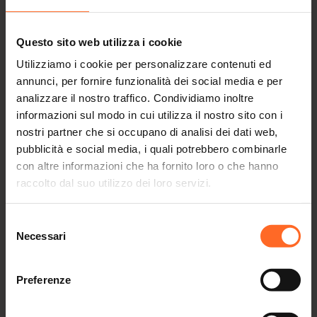
PURTROPPO, CAUSA MALTEMPO, COMUNICHIAMO CHE
LA SERATA "END OF SUMMER" VIENE ANNULLATA.
Questo sito web utilizza i cookie
Utilizziamo i cookie per personalizzare contenuti ed
😥 Rimedio alla malinconia di fine estate?
annunci, per fornire funzionalità dei social media e per
🥳
End of Summer Party!
analizzare il nostro traffico. Condividiamo inoltre
informazioni sul modo in cui utilizza il nostro sito con i
Ti aspettiamo per un’ultima e spensierata notte d’estate
nostri partner che si occupano di analisi dei dati web,
con
Dj Alex Stan
: preparati a
ballare sotto le stelle, goderti
pubblicità e social media, i quali potrebbero combinarle
un fresco drink e divertirti
!
con altre informazioni che ha fornito loro o che hanno
raccolto dal suo utilizzo dei loro servizi.
🗓 mercoledì 11 settembre
⏰ dalle 20:30 alle 23:00
Selezione
📍 terrazza, 3° piano
Necessari
del
consenso
Porta i tuoi amici e non mancare: brinderemo al gran finale
Preferenze
di un’indimenticabile stagione di eventi musicali al Twenty!