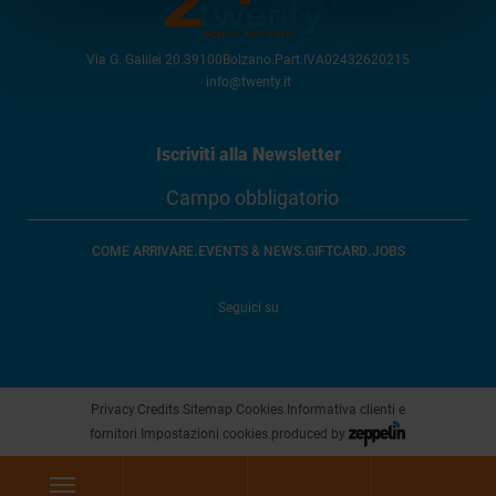
Via G. Galilei 20
.
39100
Bolzano
.
Part.IVA
02432620215
info@twenty.it
Iscriviti alla Newsletter
.
.
.
COME ARRIVARE
EVENTS & NEWS
GIFTCARD
JOBS
Seguici su
Privacy
.
Credits
.
Sitemap
.
Cookies
.
Informativa clienti e
fornitori
.
Impostazioni cookies
.
produced by