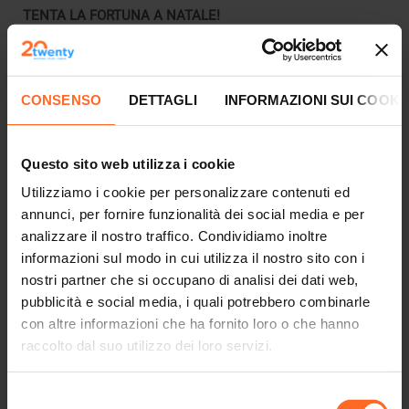
TENTA LA FORTUNA A NATALE!
Anche il Twenty partecipa alla lotteria organizzata dal
Comune di Bolzano, in collaborazione con le associazioni
CONSENSO
DETTAGLI
INFORMAZIONI SUI COOKI
locali di imprenditori.
Per
ogni 15 euro spesi nei negozi, bar, gelaterie, ristoranti,
Kuni Kids Park e cinema del Twenty hai diritto ad un
Questo sito web utilizza i cookie
biglietto della lotteria per tentare la fortuna.
Leggermente
diverso è il regolamento per Eurospar che consegna un
Utilizziamo i cookie per personalizzare contenuti ed
biglietto della lotteria per ogni scontrino.
annunci, per fornire funzionalità dei social media e per
analizzare il nostro traffico. Condividiamo inoltre
Quali sono i premi in palio?
informazioni sul modo in cui utilizza il nostro sito con i
Il primo premio è una bellissima Porsche Macan. Tutti gli
nostri partner che si occupano di analisi dei dati web,
altri li puoi trovare sul sito di
pubblicità e social media, i quali potrebbero combinarle
WWW.WELOVEBZ.IT
con altre informazioni che ha fornito loro o che hanno
Quando vengono consegnati i biglietti della lotteria al
raccolto dal suo utilizzo dei loro servizi.
Twenty?
-domenica 5 dicembre
Selezione