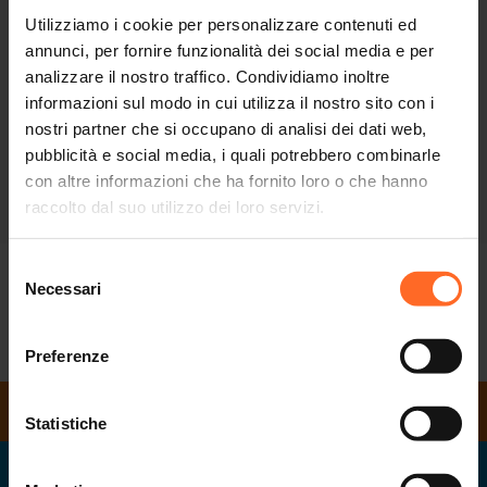
Utilizziamo i cookie per personalizzare contenuti ed
annunci, per fornire funzionalità dei social media e per
Work in progress!
analizzare il nostro traffico. Condividiamo inoltre
informazioni sul modo in cui utilizza il nostro sito con i
Resta aggiornato con le novità del
nostri partner che si occupano di analisi dei dati web,
Twenty nella pagina Events&News
pubblicità e social media, i quali potrebbero combinarle
con altre informazioni che ha fornito loro o che hanno
SCOPRI DI PIÙ
raccolto dal suo utilizzo dei loro servizi.
Selezione
Necessari
del
EVENTS
NEWS
SALES
consenso
Preferenze
ORARI DI APERTURA
Statistiche
Twenty