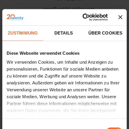
zaraofficeit@it.inditex.com
ZUSTIMMUNG
DETAILS
ÜBER COOKIES
Diese Webseite verwendet Cookies
Wir verwenden Cookies, um Inhalte und Anzeigen zu
personalisieren, Funktionen für soziale Medien anbieten
zu können und die Zugriffe auf unsere Website zu
analysieren. Außerdem geben wir Informationen zu Ihrer
Verwendung unserer Website an unsere Partner für
soziale Medien, Werbung und Analysen weiter. Unsere
Partner führen diese Informationen möglicherweise mit
weiteren Daten zusammen, die Sie ihnen bereitgestellt
haben oder die sie im Rahmen Ihrer Nutzung der Dienste
JEDEN TAG EINE NEUE HERAUSFORDERUNG
gesammelt haben.
Einwilligungsauswahl