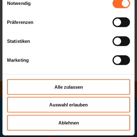
Jobs@Twenty
Notwendig
Das Twenty bietet eine anspruchsvolle und
dynamische Arbeitsumgebung: 80 Geschäfte der
Präferenzen
größten Marken, Restaurants, Bars und Kino.
Wenn du fließend Italienisch und Deutsch sprichst
Statistiken
und sehr gute Fähigkeiten im Kundenkontakt hast,
dann schau dir unsere Arbeitsangebot an: es könnte
dein Traumjob dabei sein.
Marketing
Alle zulassen
ÖFFNUNGSZEITEN
Auswahl erlauben
Twentyone GmbH
Das Südtiroler Landeseinkaufszentrum
Ablehnen