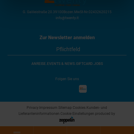
G. Galileistraße 20
.
39100
Bozen
.
MwSt-Nr.
02432620215
info@twenty.it
Zur Newsletter anmelden
.
.
.
ANREISE
EVENTS & NEWS
GIFTCARD
JOBS
Folgen Sie uns
Privacy
.
Impressum
.
Sitemap
.
Cookies
.
Kunden- und
Lieferanteninformationen
.
Cookie Einstellungen
.
produced by