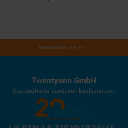
ÖFFNUNGSZEITEN
Twentyone GmbH
Das Südtiroler Landeseinkaufszentrum
G. Galileistraße 20
.
39100
Bozen
.
MwSt-Nr.
02432620215