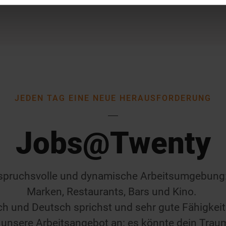
JEDEN TAG EINE NEUE HERAUSFORDERUNG
Jobs@Twenty
nspruchsvolle und dynamische Arbeitsumgebung:
Marken, Restaurants, Bars und Kino.
sch und Deutsch sprichst und sehr gute Fähigkei
 unsere Arbeitsangebot an: es könnte dein Traum