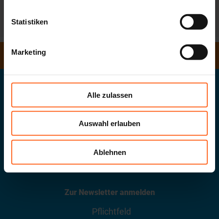
Statistiken
Marketing
ÖFFNUNGSZEITEN
Twentyone GmbH
Alle zulassen
Das Südtiroler Landeseinkaufszentrum
Auswahl erlauben
G. Galileistraße 20
.
39100
Bozen
.
MwSt-Nr.
02432620215
Ablehnen
info@twenty.it
Zur Newsletter anmelden