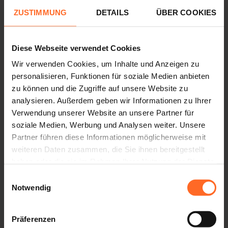
modernsten Geräten arbeiten.
ZUSTIMMUNG
DETAILS
ÜBER COOKIES
Vertraue auf die über 50-jährige Erfahrung von
Misterocchiali.it.
Diese Webseite verwendet Cookies
Erdgeschoss
Wir verwenden Cookies, um Inhalte und Anzeigen zu
personalisieren, Funktionen für soziale Medien anbieten
0471 - 347295
zu können und die Zugriffe auf unsere Website zu
bolzano@misterocchiali.it
analysieren. Außerdem geben wir Informationen zu Ihrer
Verwendung unserer Website an unsere Partner für
soziale Medien, Werbung und Analysen weiter. Unsere
Partner führen diese Informationen möglicherweise mit
weiteren Daten zusammen, die Sie ihnen bereitgestellt
haben oder die sie im Rahmen Ihrer Nutzung der Dienste
gesammelt haben.
Einwilligungsauswahl
Notwendig
Präferenzen