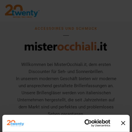
ACCESSOIRES UND SCHMUCK
Willkommen bei MisterOcchiali.it, dem ersten
Discounter für Seh- und Sonnenbrillen.
In unserem modernen Geschäft bieten wir moderne
und ansprechend gestaltete Brillenfassungen an.
Unsere Brillengläser werden von italienischen
Unternehmen hergestellt, die seit Jahrzehnten auf
dem Markt sind und perfektes und problemloses
Sehen garantieren.
Bei MisterOcchiali.it findest du das Fachwissen von
Optikern mit langjähriger Erfahrung, die mit