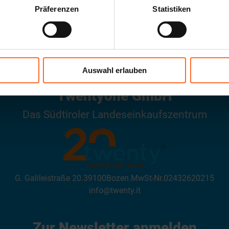
Präferenzen
Statistiken
ÖFFNUNGSZEITEN
Auswahl erlauben
Twentyone GmbH
Das Südtiroler Landeseinkaufszentrum
G. Galileistraße 20
.
39100
Bozen
.
MwSt-Nr.
02432620215
info@twenty.it
Zur Newsletter anmelden