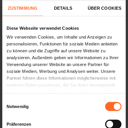
ZUSTIMMUNG
DETAILS
ÜBER COOKIES
Diese Webseite verwendet Cookies
Wir verwenden Cookies, um Inhalte und Anzeigen zu
personalisieren, Funktionen für soziale Medien anbieten
zu können und die Zugriffe auf unsere Website zu
analysieren. Außerdem geben wir Informationen zu Ihrer
Verwendung unserer Website an unsere Partner für
soziale Medien, Werbung und Analysen weiter. Unsere
Partner führen diese Informationen möglicherweise mit
weiteren Daten zusammen, die Sie ihnen bereitgestellt
haben oder die sie im Rahmen Ihrer Nutzung der Dienste
Cinema
gesammelt haben.
Einwilligungsauswahl
Notwendig
SHOPPING UND UNTERHALTUNG
Präferenzen