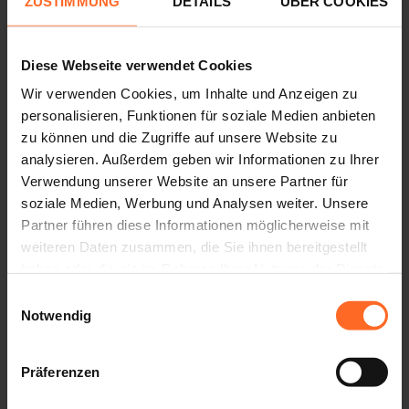
ZUSTIMMUNG
DETAILS
ÜBER COOKIES
Vom 5. bis 16. Oktober bitten wir dich, an einer kurzen
Umfrage zum Thema Infopoint und Twenty GiftCard
teilzunehmen.
Diese Webseite verwendet Cookies
Und dir dafür zu danken, dass du dir Zeit nimmst, halten wir
Wir verwenden Cookies, um Inhalte und Anzeigen zu
ein Geschenk für dich bereit.
personalisieren, Funktionen für soziale Medien anbieten
zu können und die Zugriffe auf unsere Website zu
Wie kann man teilnehmen?
analysieren. Außerdem geben wir Informationen zu Ihrer
Klicke
, erstelle einen Screenshot oder ein Foto der
HIER
Verwendung unserer Website an unsere Partner für
letzten Seite des Fragebogens, zeige es den Mitarbeitern
soziale Medien, Werbung und Analysen weiter. Unsere
am Infopoint und sie händigen dir ein Twenty Gadget aus.
Partner führen diese Informationen möglicherweise mit
Oder bitte die Hostessen am Infopoint um eine Kopie des
weiteren Daten zusammen, die Sie ihnen bereitgestellt
Fragebogens, fülle ihn aus und gib ihn ab, das Twenty-
haben oder die sie im Rahmen Ihrer Nutzung der Dienste
Gadget erhältst du dann sofort.
gesammelt haben.
Einwilligungsauswahl
Notwendig
Vielen Dank für die Mitarbeit.
Das Marketingteam von Twenty
Präferenzen