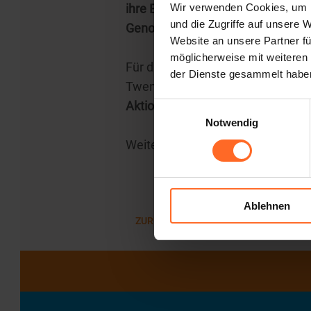
ihre Erfahrungen als aktive Väter
Wir verwenden Cookies, um I
und die Zugriffe auf unsere 
Genossenschaft.
Website an unsere Partner fü
möglicherweise mit weiteren
Für die Dauer der Veranstaltung 
der Dienste gesammelt habe
Twenty selbst ein Auszug aus de
Aktion/Padri in azione) und Alfre
Einwilligungsauswahl
Notwendig
Weitere Informationen über die 
Ablehnen
ZURÜCK ZUR LISTE