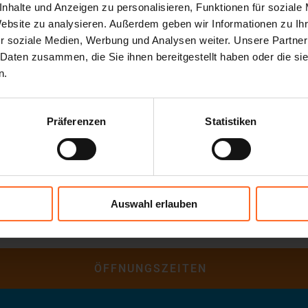
 zu berichten. Gegen eine freiwillige Spende erhalten Be
nhalte und Anzeigen zu personalisieren, Funktionen für soziale
Website zu analysieren. Außerdem geben wir Informationen zu I
r soziale Medien, Werbung und Analysen weiter. Unsere Partner
 Daten zusammen, die Sie ihnen bereitgestellt haben oder die s
und in den Tagen davor wird auf dem Profil von Twenty i
n.
n beiden
Fotoausstellungen von väteraktiv mit Fotos von C
d Tschager zu sehen sein.
Präferenzen
Statistiken
Genossenschaft:
WWW.VAETER-AKTIV.IT
Auswahl erlauben
ÖFFNUNGSZEITEN