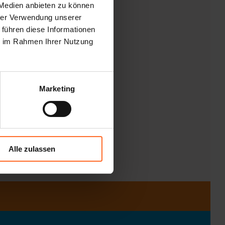
sucher den Kalender der
 Medien anbieten zu können
hrer Verwendung unserer
 führen diese Informationen
ie im Rahmen Ihrer Nutzung
m sozialen Netzwerk und im
harly Sollbauer (Väter in
Marketing
Alle zulassen