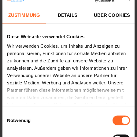
Zu deiner Verfügung für jedes Anliegen
ZUSTIMMUNG
DETAILS
ÜBER COOKIES
Twenty Infopoint befindet sich im 2. Stock und bietet
folgende Dienstleistungen an:
Informationen erhalten.
Diese Webseite verwendet Cookies
Die Twenty GiftCard kaufen und dich darüber
Wir verwenden Cookies, um Inhalte und Anzeigen zu
informieren.
personalisieren, Funktionen für soziale Medien anbieten
Kinderwagen ausleihen, damit die Kinder während
zu können und die Zugriffe auf unsere Website zu
des Einkaufes nicht ermüden.
analysieren. Außerdem geben wir Informationen zu Ihrer
Akkus zum Aufladen des Smartphone mieten.
Verwendung unserer Website an unsere Partner für
Deine, im Twenty, verlorenen Sachen wiederfinden.
soziale Medien, Werbung und Analysen weiter. Unsere
Bus- und Bahnfahrpläne konsultieren
Partner führen diese Informationen möglicherweise mit
weiteren Daten zusammen, die Sie ihnen bereitgestellt
Die Öffnungszeiten sind wie folgt:
haben oder die sie im Rahmen Ihrer Nutzung der Dienste
Montag - Freitag 10:00 - 13:00 / 15:00 - 18:00
gesammelt haben.
Einwilligungsauswahl
Samstag 10:00 - 18:00
Notwendig
Sonntag und Feiertage 10:00 - 13:00 / 15:00 - 18:00