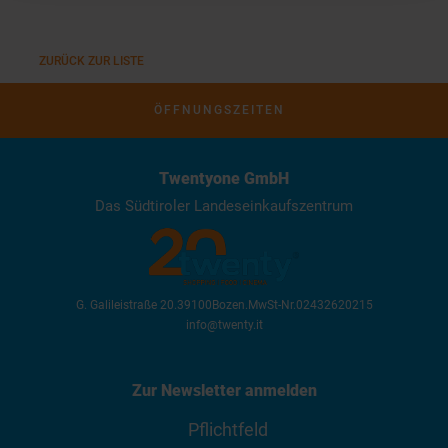
ZURÜCK ZUR LISTE
ÖFFNUNGSZEITEN
Twentyone GmbH
Das Südtiroler Landeseinkaufszentrum
G. Galileistraße 20
.
39100
Bozen
.
MwSt-Nr.
02432620215
info@twenty.it
Zur Newsletter anmelden