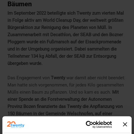
Bäumen
Im September 2022 beteiligte sich Twenty zum vierten Mal
in Folge aktiv am World Cleanup Day, der weltweit größten
Bürgeraktion zur Reinigung des Planeten von Müll. In
Zusammenarbeit mit Decathlon, der SEAB und den Bozner
Ploggern wurde ein Fußmarsch auf der Eisackpromenade
und in der Umgebung organisiert. Dabei sammelten die
Teilnehmer 134 kg Abfall, der der SEAB zur Entsorgung
übergeben wurde.
Das Engagement von
Twenty
war damit aber nicht beendet:
Man hatte sich vorgenommen, für jedes Kilo gesammelten
Mülls einen Baum zu pflanzen. Und so kam es auch.
Mit
einer Spende an die Forstverwaltung der Autonomen
Provinz Bozen finanzierte das Twenty die Anpflanzung von
150 Bäumen in der Gemeinde Welschnofen, auf einer
Fläche, die durch die Windböen des Sturms „Vaia“ im
Oktober 2018 verwüstet wurde.