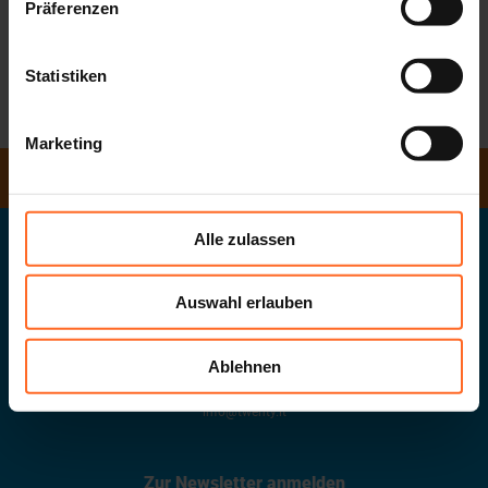
Donnerstag, 22. September – GAG/ZUMBA
Präferenzen
Donnerstag, 29. September - PILATES
I
M
CONFERENCE ROOM IM 4. STOCK
Statistiken
ZURÜCK ZUR LISTE
Marketing
ÖFFNUNGSZEITEN
Alle zulassen
Twentyone GmbH
Das Südtiroler Landeseinkaufszentrum
Auswahl erlauben
Ablehnen
G. Galileistraße 20
.
39100
Bozen
.
MwSt-Nr.
02432620215
info@twenty.it
Zur Newsletter anmelden