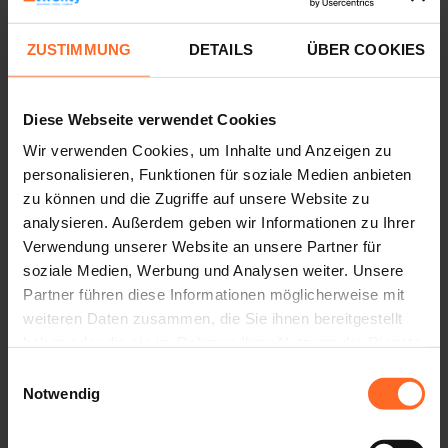
Die sportliche Betätigung geht im Monat September weiter.
Dieses Mal wird der Kurs von Twenty in Zusammenarbeit
ZUSTIMMUNG
DETAILS
ÜBER COOKIES
mit
Bozen organisiert und vom Fitnessstudio
DECATHLON
unterstützt.
TRAIN TO SMILE
Diese Webseite verwendet Cookies
Die Kurse sind kostenlos und finden von 18:30 bis 19:30 Uhr
Wir verwenden Cookies, um Inhalte und Anzeigen zu
auf der Terrasse des Twenty im vierten Stock statt.
personalisieren, Funktionen für soziale Medien anbieten
Alle Kurse werden von Trainern des Fitnessstudios e
TRAIN
zu können und die Zugriffe auf unsere Website zu
geleitet.
TO SMILE
analysieren. Außerdem geben wir Informationen zu Ihrer
Verwendung unserer Website an unsere Partner für
Begrenzte Teilnehmerzahl, Anmeldung erforderlich:
soziale Medien, Werbung und Analysen weiter. Unsere
Train To Smile 0471 971300
Partner führen diese Informationen möglicherweise mit
Decathlon: 0471 1899553
weiteren Daten zusammen, die Sie ihnen bereitgestellt
haben oder die sie im Rahmen Ihrer Nutzung der Dienste
Bei schlechtem Wetter wird die Veranstaltung abgesagt.
gesammelt haben.
Einwilligungsauswahl
Notwendig
Die nächsten Kurse:
Donnerstag, 15. September - GAG