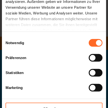
analysieren. Außerdem geben wir Informationen zu Ihrer
Wir weisen unsere Kunden darauf hin, dass das Sirmoney-
Verwendung unserer Website an unsere Partner für
Geschäft ab heute für ein paar Tage geschlossen bleibt, um
soziale Medien, Werbung und Analysen weiter. Unsere
den Umzug in die Räumlichkeiten nebenan zu ermöglichen.
Partner führen diese Informationen möglicherweise mit
weiteren Daten zusammen, die Sie ihnen bereitgestellt
haben oder die sie im Rahmen Ihrer Nutzung der Dienste
ZURÜCK ZUR LISTE
gesammelt haben.
Einwilligungsauswahl
Notwendig
ÖFFNUNGSZEITEN
Präferenzen
Twentyone GmbH
Das Südtiroler Landeseinkaufszentrum
Statistiken
Marketing
G. Galileistraße 20
.
39100
Bozen
.
MwSt-Nr.
02432620215
info@twenty.it