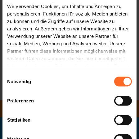
Sommer an!
Wir verwenden Cookies, um Inhalte und Anzeigen zu
personalisieren, Funktionen für soziale Medien anbieten
Du suchst ein einfaches, nützliches und immer
zu können und die Zugriffe auf unsere Website zu
willkommenes Geburtstagsgeschenk? Mit der Twenty Gift
analysieren. Außerdem geben wir Informationen zu Ihrer
Card schenkst du die Freiheit, selbst zu wählen: Shopping,
Verwendung unserer Website an unsere Partner für
Food und Freizeit im Center.
soziale Medien, Werbung und Analysen weiter. Unsere
Partner führen diese Informationen möglicherweise mit
Ein praktisches, aber besonderes Geschenk – ideal für
weiteren Daten zusammen, die Sie ihnen bereitgestellt
Freundinnen und Freunde, Familie oder Kolleginnen und
haben oder die sie im Rahmen Ihrer Nutzung der Dienste
Kollegen. Denn manchmal ist das beste Geschenk genau
gesammelt haben.
das, das man sich selbst aussuchen kann
Einwilligungsauswahl
Notwendig
ZURÜCK ZUR LISTE
Präferenzen
ÖFFNUNGSZEITEN
Statistiken
Twentyone GmbH
Das Südtiroler Landeseinkaufszentrum