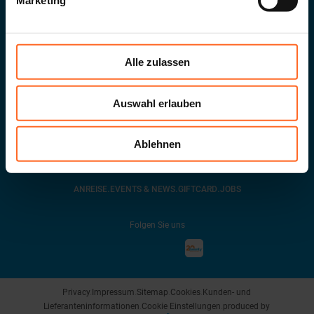
Marketing
Alle zulassen
G. Galileistraße 20
.
39100
Bozen
.
MwSt-Nr.
02432620215
info@twenty.it
Auswahl erlauben
Zur Newsletter anmelden
Ablehnen
.
.
.
ANREISE
EVENTS & NEWS
GIFTCARD
JOBS
Folgen Sie uns
Privacy
.
Impressum
.
Sitemap
.
Cookies
.
Kunden- und
Lieferanteninformationen
.
Cookie Einstellungen
.
produced by