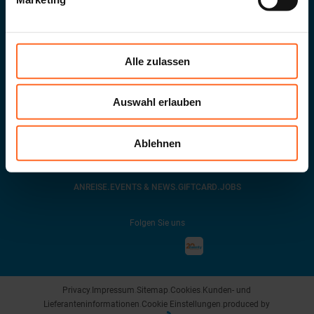
Alle zulassen
G. Galileistraße 20
.
39100
Bozen
.
MwSt-Nr.
02432620215
info@twenty.it
Auswahl erlauben
Zur Newsletter anmelden
Ablehnen
.
.
.
ANREISE
EVENTS & NEWS
GIFTCARD
JOBS
Folgen Sie uns
Privacy
.
Impressum
.
Sitemap
.
Cookies
.
Kunden- und
Lieferanteninformationen
.
Cookie Einstellungen
.
produced by