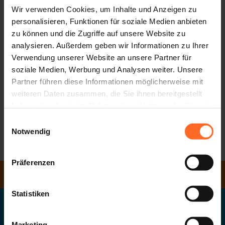
Wir sind zu folgenden Zeiten geöffnet:
Wir verwenden Cookies, um Inhalte und Anzeigen zu
personalisieren, Funktionen für soziale Medien anbieten
GESCHÄFTE 10:00 - 19:30
zu können und die Zugriffe auf unsere Website zu
EUROSPAR 09:00 - 19:30
analysieren. Außerdem geben wir Informationen zu Ihrer
BARS 09:00 - 19:30
Verwendung unserer Website an unsere Partner für
RESTAURANTS 11:00 - 21:00
soziale Medien, Werbung und Analysen weiter. Unsere
KUNI KIDS PARK 10:00 - 19:00
Partner führen diese Informationen möglicherweise mit
CINEMA 15:30 - 23:30
weiteren Daten zusammen, die Sie ihnen bereitgestellt
haben oder die sie im Rahmen Ihrer Nutzung der Dienste
Wir warten auf dich!
gesammelt haben.
Einwilligungsauswahl
Notwendig
ZURÜCK ZUR LISTE
Präferenzen
ÖFFNUNGSZEITEN
Statistiken
Twentyone GmbH
Das Südtiroler Landeseinkaufszentrum
Marketing