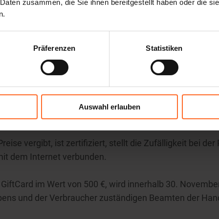
 Daten zusammen, die Sie ihnen bereitgestellt haben oder die s
n.
t gewonnen (mit Angabe des Preises)
Präferenzen
Statistiken
 Gerät einen Bon aus, der zum Bezug einer Twenty GiftCar
alten, muss der vom Gerät ausgegebene Bon beim Gesch
Auswahl erlauben
ungen unterschrieben vorgelegt werden.
ise vergibt, ist zertifiziert, stellt die Zufälligkeit bei de
mit dem Internet verbunden.
y GiftCard im Wert von 500 €, wird innerhalb 30. Novembe
aubens und der Verbraucher zuständigen Beamten der H