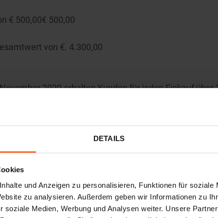
on € 500,00€ 500,00
Gesamtwert von €. 4.300,00
November 2020 erhalten Kunden für jeden Einkauf über 2
er Kasse der Geschäfte in der Galerie, im Supermarkt, i
igen eine Karte mit einem Barcode, die zur Teilnahme an d
olgendermaßen ab:
DETAILS
mekarte/n in die entsprechenden Geräte, die sich in der
 Italienisch und Deutsch – ausgewählt, sowie Namen un
Cookies
eingegeben hat.
nhalte und Anzeigen zu personalisieren, Funktionen für soziale
Website zu analysieren. Außerdem geben wir Informationen zu I
r soziale Medien, Werbung und Analysen weiter. Unsere Partner
lgenden Meldungen angezeigt (je nach gewählter Sprache 