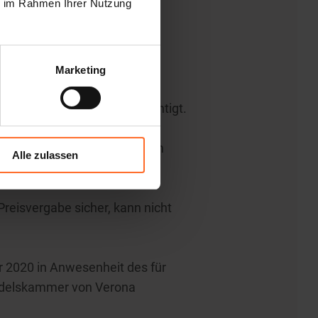
ie im Rahmen Ihrer Nutzung
Marketing
d im Wert von 20,00 € berechtigt.
äft Dogat ausgefüllt und zum
Alle zulassen
r Preisvergabe sicher, kann nicht
r 2020 in Anwesenheit des für
andelskammer von Verona