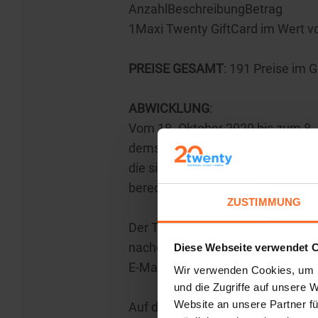
AnzahlBeschreibungBetrag
1Maxi Twenty GiftCard im Wert v
PREISE GESAMT
: 191 Preise im 
ABWICKLUNG
:
Vom 18. Oktober 2020 bis zum 8. 
demselben Kassenbon), direkt an d
die sich an der Initiative beteil
berechtigt. Die Verlosung läuft f
ZUSTIMMUNG
Der Teilnehmer muss seine Teilnah
nachdem er vorher die Sprache -
Diese Webseite verwendet 
E-Mail-Adresse und Postleitzahl 
Wir verwenden Cookies, um I
und die Zugriffe auf unsere 
Website an unsere Partner fü
Auf dem Monitor wird eine der fo