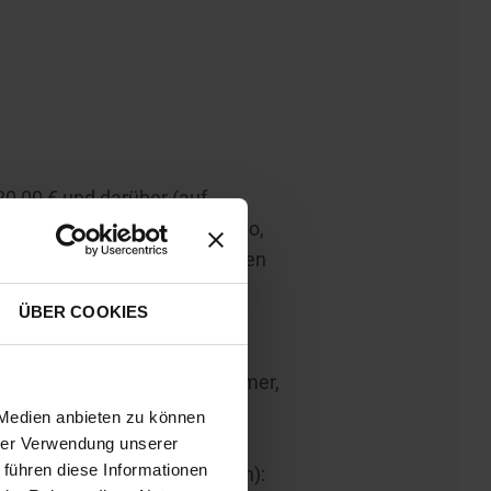
0,00 € und darüber (auf
n den Restaurants und im Kino,
er Verlosung von Sofortgewinnen
ÜBER COOKIES
 Galerie befinden einführen,
d Schreibnamen, Telefonnummer,
 Medien anbieten zu können
hrer Verwendung unserer
 führen diese Informationen
auf Italienisch oder Deutsch):