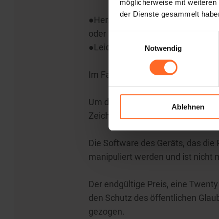
möglicherweise mit weiteren
der Dienste gesammelt habe
●Herzlichen Glückwunsch, du has
oder
Einwilligungsauswahl
●Leider nicht gewonnen
Notwendig
Im Falle eines Gewinns stellt das
Um diese Twenty GiftCard zu erh
Ablehnen
Zeichen der Annahme der Beding
Die Software des Geräts, das die Pre
manipuliert werden und ist nicht 
Der endgültige Preis, eine Twent
den Schutz des öffentlichen Gl
gezogen.