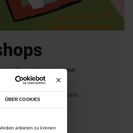
shops
nty zu diesem Anlass organisiert
schkarten basteln und ihre Briefe
ÜBER COOKIES
 gegenüber des Loacker.
 Medien anbieten zu können