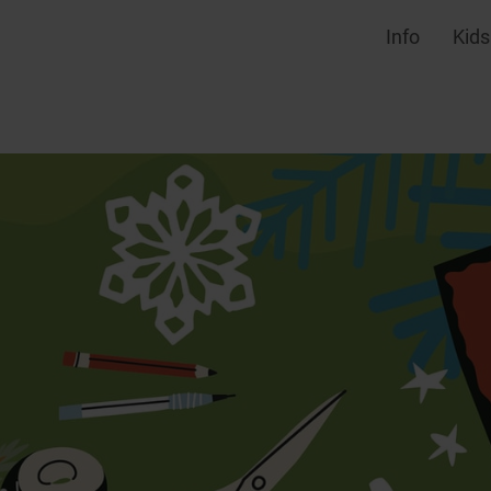
Info
Kids