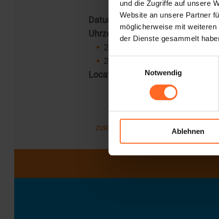
und die Zugriffe auf unsere 
Website an unsere Partner fü
Datum
: 20., 21. und 22. Dezembe
möglicherweise mit weiteren
Uhrzeit
:
der Dienste gesammelt habe
20. Dezember 14:00 – 18:00 
21.-22. Dezember: 10:00 – 13
Einwilligungsauswahl
Notwendig
Location
: 2. Stock gegenüber des
ZURÜCK ZUR LISTE
Ablehnen