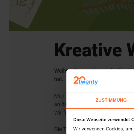
Kreative
Weihnachten steht vor der Tür. Ve
hat.
Mit Hilfe unserer Animateure könn
ZUSTIMMUNG
an das Christkind schreiben und v
Wir freuen uns auf euren Besuch
Diese Webseite verwendet 
Die Teilnahme ist kostenlos.
Wir verwenden Cookies, um I