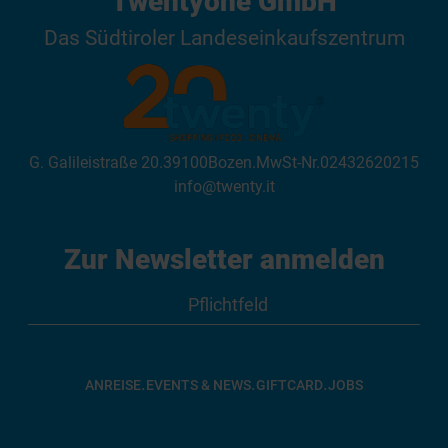
Twentyone GmbH
Das Südtiroler Landeseinkaufszentrum
G. Galileistraße 20
.
39100
Bozen
.
MwSt-Nr.
02432620215
info@twenty.it
Zur Newsletter anmelden
.
.
.
ANREISE
EVENTS & NEWS
GIFTCARD
JOBS