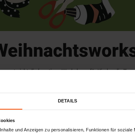
 Weihnachtswork
rpasst nicht die kreativen Workshops für Kinder, die Twe
en eure Kinder selbst fantastische individuelle Glückwun
DETAILS
erschicken, in denen sie all ihre Wünsche ausdrücken!
 in unserer stimmungsvollen Weihnachtsecke im 2. Stock
Cookies
nhalte und Anzeigen zu personalisieren, Funktionen für soziale