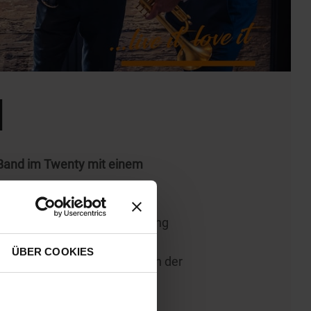
l
ie Band im Twenty mit einem
systematisch der Wiederbelebung
ÜBER COOKIES
die auf verschiedenen Ebenen der
organisiert.
IVAL ALTOADIGE