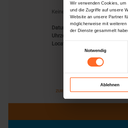
Wir verwenden Cookies, um I
und die Zugriffe auf unsere 
Keine Anmeldung erforderlich.
Website an unsere Partner fü
möglicherweise mit weiteren
Datum
: 30. April
der Dienste gesammelt habe
Uhrzeit
: 17:00
Location
: Wanderkonzert
Einwilligungsauswahl
Notwendig
Ablehnen
ZURÜCK ZUR LISTE