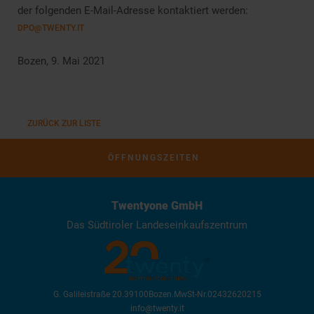
der folgenden E-Mail-Adresse kontaktiert werden:
DPO@TWENTY.IT
Bozen, 9. Mai 2021
ZURÜCK ZUR LISTE
ÖFFNUNGSZEITEN
Twentyone GmbH
Das Südtiroler Landeseinkaufszentrum
G. Galileistraße 20
.
39100
Bozen
.
MwSt-Nr.
02432620215
info@twenty.it