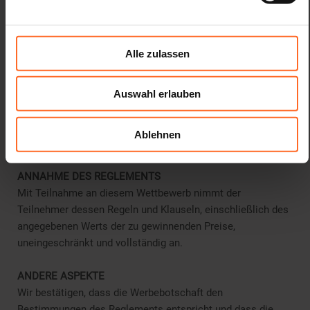
Nicht zugewiesene Preise werden an IL PAPAVERO - DER
MOHN O.D.V. gespendet. Zur Unterstützung der
Palliativmedizin - Zur Förderung der Palliativmedizin - mit
Alle zulassen
Sitz auf dem Firmian-Platz 1 / A - 39100 Bozen (BZ).
Steuernummer 94100310211
Auswahl erlauben
ABLEHNUNG DES PREISES
Für den Fall, dass die Gewinner den Preis ausdrücklich
Ablehnen
ablehnen, geht dieser an den Beauftragten zurück.
ANNAHME DES REGLEMENTS
Mit Teilnahme an diesem Wettbewerb nimmt der
Teilnehmer dessen Regeln und Klauseln, einschließlich des
angegebenen Werts der zu gewinnenden Preise,
uneingeschränkt und vollständig an.
ANDERE ASPEKTE
Wir bestätigen, dass die Werbebotschaft den
Bestimmungen des Reglements entspricht und dass die