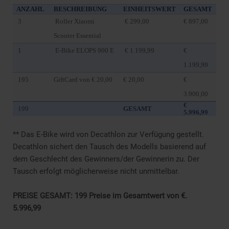
ANZAHL
BESCHREIBUNG
EINHEITSWERT
GESAMT
3
Roller Xiaomi
€ 299,00
€ 897,00
Scooter Essential
1
E-Bike ELOPS 900 E
€ 1.199,99
€
1.199,99
195
GiftCard von € 20,00
€ 20,00
€
3.900,00
€
199
GESAMT
5.996,99
** Das E-Bike wird von Decathlon zur Verfügung gestellt.
Decathlon sichert den Tausch des Modells basierend auf
dem Geschlecht des Gewinners/der Gewinnerin zu. Der
Tausch erfolgt möglicherweise nicht unmittelbar.
PREISE GESAMT: 199 Preise im Gesamtwert von €.
5.996,99