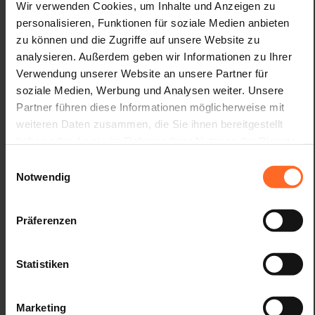
ausschließlich zu Lasten des Gewinners.
Wir verwenden Cookies, um Inhalte und Anzeigen zu
Twenty GiftCards können nicht für den Kauf der
personalisieren, Funktionen für soziale Medien anbieten
folgenden Produkte verwendet werden:
zu können und die Zugriffe auf unsere Website zu
Monopolwaren, Tabak und Briefmarken,
analysieren. Außerdem geben wir Informationen zu Ihrer
Sofortlotteriescheine und Scheine staatlicher AAMS-
Verwendung unserer Website an unsere Partner für
Lotterien, Zeitungen, Babyprodukte und Produkte, die
soziale Medien, Werbung und Analysen weiter. Unsere
von der geltenden Gesetzgebung ausgeschlossen
Partner führen diese Informationen möglicherweise mit
sind.
weiteren Daten zusammen, die Sie ihnen bereitgestellt
haben oder die sie im Rahmen Ihrer Nutzung der Dienste
AUSSCHLUSS
gesammelt haben.
Einwilligungsauswahl
Mitarbeiter des Einkaufszentrums und des Beauftragten
Notwendig
sind von dieser Aktion ausgeschlossen.
Präferenzen
REGRESSRECHT
Der Beauftragte verzichtet auf das Regressrecht gemäß Art.
30, Absatz 1 und 2 des D.P.R. Nr. 600 vom 9. September
Statistiken
1973.
Marketing
NICHT AUSGEHÄNDIGTE PREISE