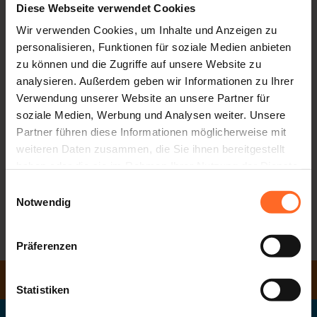
Diese Webseite verwendet Cookies
Twenty organisiert in Zusammenarbeit mit
DECATHLON
Bozen und dem Fitnessstudio
eine Total
Wir verwenden Cookies, um Inhalte und Anzeigen zu
GREEN ENERGYM
Body Einheit auf der Terrasse im 3. Stock!
personalisieren, Funktionen für soziale Medien anbieten
Der Kurs ist kostenlos.
zu können und die Zugriffe auf unsere Website zu
analysieren. Außerdem geben wir Informationen zu Ihrer
Datum
: Donnerstag, 27. Juni 2024
Verwendung unserer Website an unsere Partner für
Ort
: Terrasse, 3. Stock
soziale Medien, Werbung und Analysen weiter. Unsere
Uhrzeit
: 18:30 - 19:30
Partner führen diese Informationen möglicherweise mit
weiteren Daten zusammen, die Sie ihnen bereitgestellt
Zur Teilnahme ist die
Anmeldung unter folgendem Link
haben oder die sie im Rahmen Ihrer Nutzung der Dienste
erforderlich
:
gesammelt haben.
HTTPS://WWW.EVENTBRITE.IT/E/TOTAL-BODY-TICKETS-
Einwilligungsauswahl
890137173247?AFF=ODDTDTCREATOR
Notwendig
Präferenzen
ZURÜCK ZUR LISTE
ÖFFNUNGSZEITEN
Statistiken