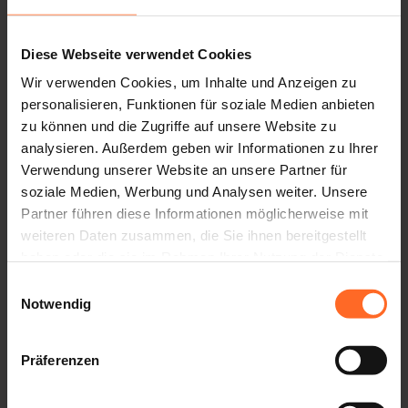
Unter dem Motto „Von Kind zu Kind“
können die jungen
Protagonisten funktionstüchtige Spielsachen und
Diese Webseite verwendet Cookies
Schulbücher, die sie selbst nicht mehr verwenden, im
Beisein eines Erwachsenen zum Verkauf anbieten.
Wir verwenden Cookies, um Inhalte und Anzeigen zu
Am Sonntag, 15. Oktober von 14.00 bis 18.00 Uhr ist es
personalisieren, Funktionen für soziale Medien anbieten
soweit.
zu können und die Zugriffe auf unsere Website zu
analysieren. Außerdem geben wir Informationen zu Ihrer
Die Tische für den Markt sind bereits ausgebucht. Wir
Verwendung unserer Website an unsere Partner für
freuen uns darauf, euch zahlreich auf dem Markt mit den
soziale Medien, Werbung und Analysen weiter. Unsere
Angeboten der Kinder zu sehen!
Partner führen diese Informationen möglicherweise mit
weiteren Daten zusammen, die Sie ihnen bereitgestellt
Anmeldungen und Infos unter:
haben oder die sie im Rahmen Ihrer Nutzung der Dienste
gesammelt haben.
INFO@TWENTY.IT
Einwilligungsauswahl
T +39 0471 533 644
Notwendig
* limitierte Plätze
Präferenzen
ZURÜCK ZUR LISTE