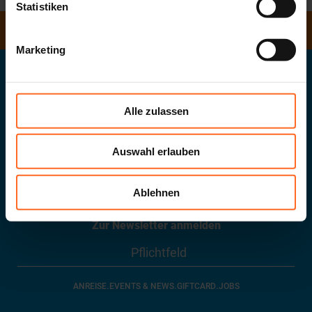
Statistiken
ÖFFNUNGSZEITEN
Marketing
Twentyone GmbH
Das Südtiroler Landeseinkaufszentrum
Alle zulassen
Auswahl erlauben
G. Galileistraße 20
.
39100
Bozen
.
MwSt-Nr.
02432620215
info@twenty.it
Ablehnen
Zur Newsletter anmelden
.
.
.
ANREISE
EVENTS & NEWS
GIFTCARD
JOBS