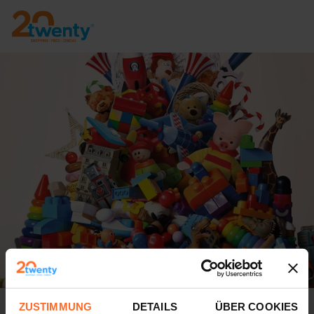
Es gibt wieder den Kinderflohmarkt!
ZUSTIMMUNG
DETAILS
ÜBER COOKIES