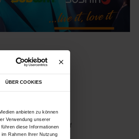
n!
ÜBER COOKIES
 Medien anbieten zu können
hrer Verwendung unserer
 diesen Sommer nicht nur auf
 führen diese Informationen
ie im Rahmen Ihrer Nutzung