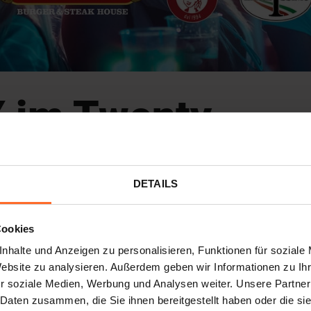
 im Twenty
izt
DJ MAEXX
mit den Beats von
Melodic & Afro House
ei
DETAILS
Cookies
 Stock
nhalte und Anzeigen zu personalisieren, Funktionen für soziale
Website zu analysieren. Außerdem geben wir Informationen zu I
eren Abend mit einem außergewöhnlichen DJ freuen, der
r soziale Medien, Werbung und Analysen weiter. Unsere Partner
legt!
 Daten zusammen, die Sie ihnen bereitgestellt haben oder die s