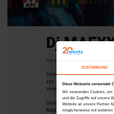
Dj MAEXX
Am Mittwoch, den 28. August, he
ZUSTIMMUNG
Termin
: Mittwoch, 28. August
Zeit
: 20:30 - 23:00
Diese Webseite verwendet 
Veranstaltungsort
: Terrasse im 3.
Wir verwenden Cookies, um I
und die Zugriffe auf unsere 
Du kannst dich auf einen besond
Website an unsere Partner fü
Ibiza, sondern auch im Twenty auf
möglicherweise mit weiteren