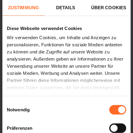
OSTERSONNTAG 20. APRIL
ZUSTIMMUNG
DETAILS
ÜBER COOKIES
Geöffnet
RESTAURANTS 11:00 - 21:00
CINEMA 16:00 - 22:30
Diese Webseite verwendet Cookies
VIRTUAL REALITY ARENA 10:00 - 20:00
Wir verwenden Cookies, um Inhalte und Anzeigen zu
personalisieren, Funktionen für soziale Medien anbieten
Geschlossen
zu können und die Zugriffe auf unsere Website zu
BARS, SHOPS, EUROSPAR, KUNI KIDS PARK
analysieren. Außerdem geben wir Informationen zu Ihrer
Verwendung unserer Website an unsere Partner für
OSTERMONTAG 21. APRIL
soziale Medien, Werbung und Analysen weiter. Unsere
SHOPS 10:00 - 19:30
Partner führen diese Informationen möglicherweise mit
EUROSPAR 09:00 - 19:30
weiteren Daten zusammen, die Sie ihnen bereitgestellt
BARS 09:00 - 19:30
haben oder die sie im Rahmen Ihrer Nutzung der Dienste
RESTAURANTS 11:00 - 22:00
gesammelt haben.
Einwilligungsauswahl
CINEMA 16:00 - 22:30
Notwendig
KUNI KIDS PARK 10:00 - 19:00
VIRTUAL REALITY ARENA 13:00 - 20:00
Präferenzen