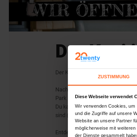
Der Kuni 
Der Kuni Kids Park öffnet wieder!
ZUSTIMMUNG
Nach der Schließung wegen der C
Diese Webseite verwendet 
Park ist startklar.
Du kannst dich direkt online anm
Wir verwenden Cookies, um I
und die Zugriffe auf unsere 
sind (max. 20 Kinder).
Website an unsere Partner fü
möglicherweise mit weiteren
Entdecke alle neue Bestimmunge
der Dienste gesammelt habe