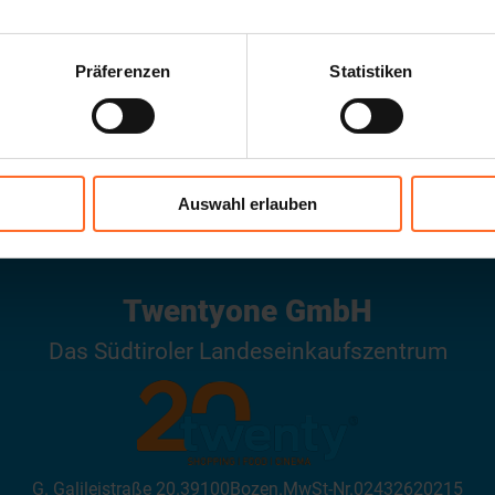
Präferenzen
Statistiken
ÖFFNUNGSZEITEN
Auswahl erlauben
Twentyone GmbH
Das Südtiroler Landeseinkaufszentrum
G. Galileistraße 20
.
39100
Bozen
.
MwSt-Nr.
02432620215