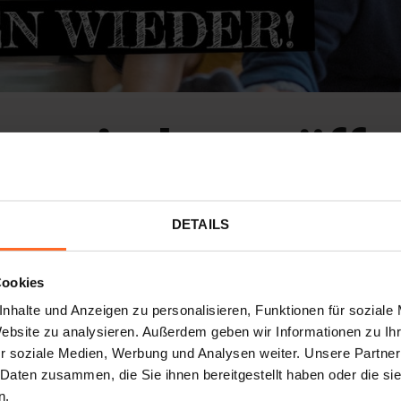
ist wieder geöffn
DETAILS
ovid19-Pandemie, sind die Türen der magischen Welt von
Cookies
elden und das von dir bevorzugte Zeitraum auswählen, s
nhalte und Anzeigen zu personalisieren, Funktionen für soziale
Website zu analysieren. Außerdem geben wir Informationen zu I
r soziale Medien, Werbung und Analysen weiter. Unsere Partner
 Daten zusammen, die Sie ihnen bereitgestellt haben oder die s
n unter:
HTTPS://WWW.TWENTY.IT/DE/KIDS/PROGRAMM-KUNI-KIDS
n.