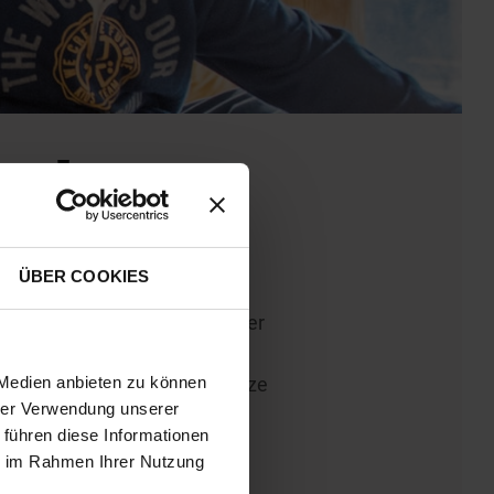
et!
ÜBER COOKIES
 Kuni wieder geöffnet und der
olange noch ausreichend Plätze
 Medien anbieten zu können
hrer Verwendung unserer
 führen diese Informationen
ie im Rahmen Ihrer Nutzung
/25-0.HTML