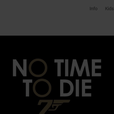
Info
Kids