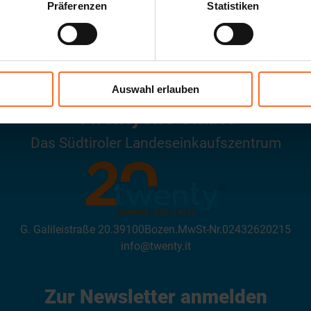
Präferenzen
Statistiken
ÖFFNUNGSZEITEN
Auswahl erlauben
Twentyone GmbH
Das Südtiroler Landeseinkaufszentrum
G. Galileistraße 20
.
39100
Bozen
.
MwSt-Nr.
02432620215
info@twenty.it
Zur Newsletter anmelden