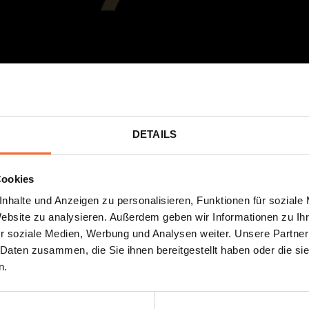
IME TO DIE
DETAILS
a
, der letzte mit Daniel Craig in der Hauptrolle, kommt
am
Cookies
hat schon begonnen: clicke
HIER
30. September
an der Kinokasse vorzeigen: Nur
die erst
nhalte und Anzeigen zu personalisieren, Funktionen für soziale
Website zu analysieren. Außerdem geben wir Informationen zu I
ler!
"
r soziale Medien, Werbung und Analysen weiter. Unsere Partner
 Daten zusammen, die Sie ihnen bereitgestellt haben oder die s
n.