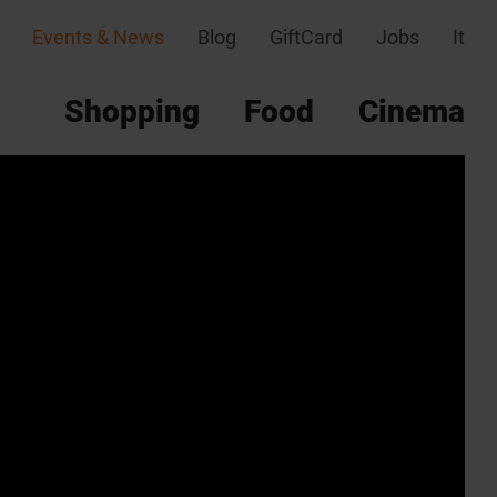
Events & News
Blog
GiftCard
Jobs
It
Shopping
Food
Cinema