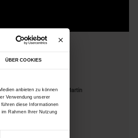
ÜBER COOKIES
 30. September in die Kinos.
en 5.000 erhalten den Aston Martin
 Medien anbieten zu können
hrer Verwendung unserer
 führen diese Informationen
ie im Rahmen Ihrer Nutzung