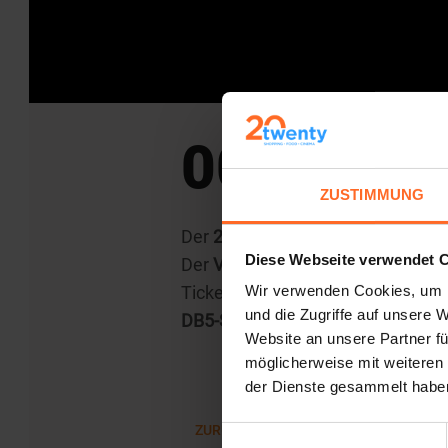
007 NO T
ZUSTIMMUNG
Der
25. Film der James-Bond-Sag
Diese Webseite verwendet 
Der
Vorverkauf
in den UCI-Kinos 
Ticket online kaufen und
ab dem 
Wir verwenden Cookies, um I
und die Zugriffe auf unsere 
DB5-Schlüsselanhänger für Samm
Website an unsere Partner fü
möglicherweise mit weiteren
der Dienste gesammelt habe
ZURÜCK ZUR LISTE
Einwilligungsauswahl